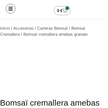
0
0
€
Inicio
/
Accesorios
/
Carteras Bomsaï
/
Bomsaï
Cremallera
/ Bomsaï cremallera amebas granate
Bomsaï cremallera amebas