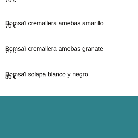
70
€
Bomsaï cremallera amebas amarillo
70
€
Bomsaï cremallera amebas granate
70
€
Bomsaï solapa blanco y negro
80
€