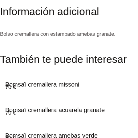
Información adicional
Bolso cremallera con estampado amebas granate.
También te puede interesar
Bomsaï cremallera missoni
70
€
Bomsaï cremallera acuarela granate
70
€
Bomsaï cremallera amebas verde