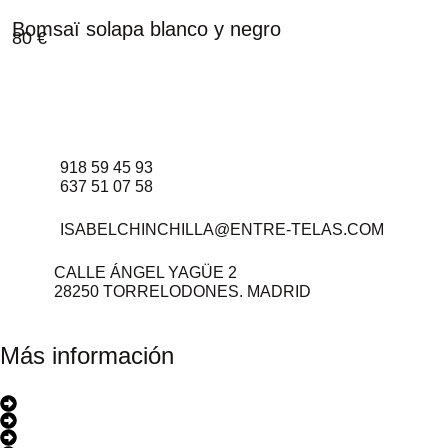
Bomsaï solapa blanco y negro
80
€
918 59 45 93
637 51 07 58
ISABELCHINCHILLA@ENTRE-TELAS.COM
CALLE ÁNGEL YAGÜE 2
28250 TORRELODONES. MADRID
Más información