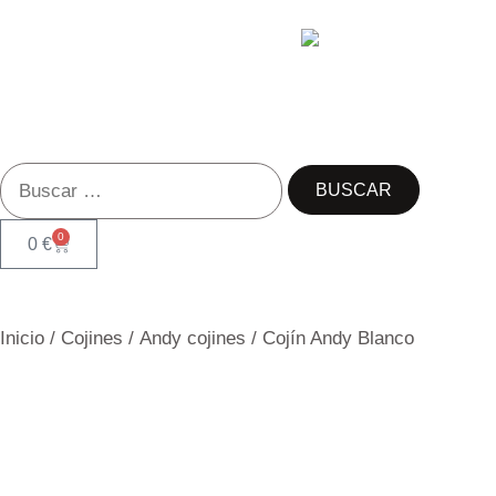
0
0
€
Inicio
/
Cojines
/
Andy cojines
/ Cojín Andy Blanco