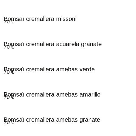
Bomsaï cremallera missoni
70
€
Bomsaï cremallera acuarela granate
70
€
Bomsaï cremallera amebas verde
70
€
Bomsaï cremallera amebas amarillo
70
€
Bomsaï cremallera amebas granate
70
€